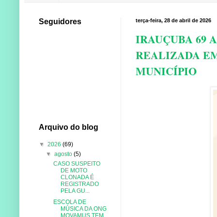
Seguidores
terça-feira, 28 de abril de 2026
IRAUÇUBA 69 
REALIZADA EM
MUNICÍPIO
Arquivo do blog
▼
2026
(69)
▼
agosto
(5)
CASO SUSPEITO
DE MOTO
CLONADA É
REGISTRADO
PELA GU...
ESCOLA DE
MÚSICA DA ONG
MOVAMUS TEM