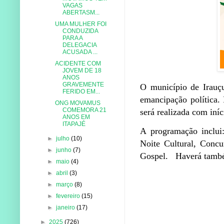
VAGAS
ABERTASM...
UMA MULHER FOI
CONDUZIDA
PARA A
DELEGACIA
ACUSADA ...
ACIDENTE COM
JOVEM DE 18
ANOS
GRAVEMENTE
O município de Irauç
FERIDO EM...
emancipação política.
ONG MOVAMUS
COMEMORA 21
será realizada com iníc
ANOS EM
ITAPAJÉ
A programação inclui:
►
julho
(10)
Noite Cultural, Conc
►
junho
(7)
Gospel. Haverá també
►
maio
(4)
►
abril
(3)
►
março
(8)
►
fevereiro
(15)
►
janeiro
(17)
►
2025
(726)