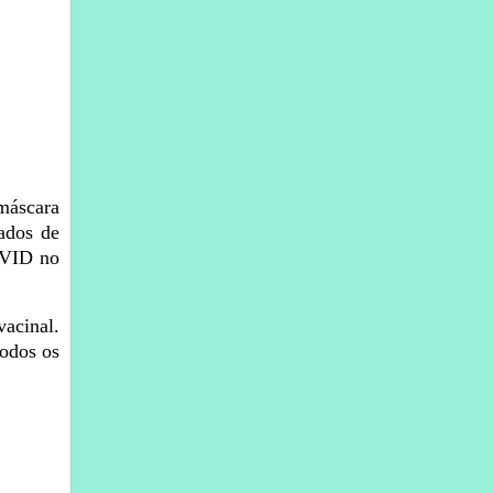
 máscara
ados de
OVID no
acinal.
todos os