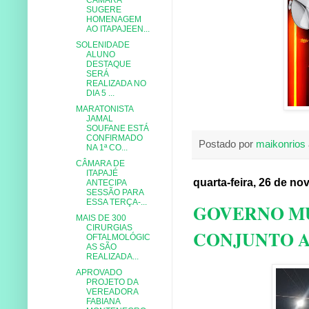
SUGERE
HOMENAGEM
AO ITAPAJEEN...
SOLENIDADE
ALUNO
DESTAQUE
SERÁ
REALIZADA NO
DIA 5 ...
MARATONISTA
JAMAL
SOUFANE ESTÁ
CONFIRMADO
Postado por
maikonrios
NA 1ª CO...
CÂMARA DE
ITAPAJÉ
quarta-feira, 26 de n
ANTECIPA
SESSÃO PARA
ESSA TERÇA-...
GOVERNO MU
MAIS DE 300
CIRURGIAS
CONJUNTO A
OFTALMOLÓGIC
AS SÃO
REALIZADA...
APROVADO
PROJETO DA
VEREADORA
FABIANA