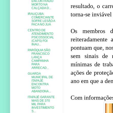
ENCONTRADO
MORTO NA
resultado, o car
CALÇADA D...
torna-se inviável
IRAUÇUBA:
COMERCIANTE
SOFRE LESÃO A
FACA NO JUÁ
Os membros d
CENTRO DE
ATENDIMENTO
PSICOSSOCIAL
reiteradamente 
(CAPS) FOI
INAU...
pontuam que, nos 
PARÓQUIA SÃO
FRANCISCO
sem sinais de 
LANÇA
CAMPANHA
mínimas de trab
PARA
ARRECAD...
ações de proteçã
GUARDA
MUNICIPAL DE
ano em que a de
ITAPAJÉ
ENCONTRA
MOTO
ABANDONA...
Com informaçõe
ITAPAJÉ GARANTE
MAIS DE 370
MIL PARA
INVESTIMENTO
S...