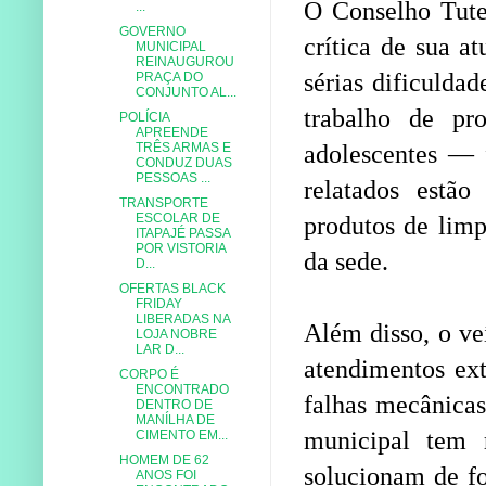
O Conselho Tutel
...
GOVERNO
crítica de sua a
MUNICIPAL
REINAUGUROU
sérias dificulda
PRAÇA DO
CONJUNTO AL...
trabalho de pr
POLÍCIA
APREENDE
TRÊS ARMAS E
adolescentes — 
CONDUZ DUAS
PESSOAS ...
relatados estão
TRANSPORTE
ESCOLAR DE
produtos de limp
ITAPAJÉ PASSA
POR VISTORIA
da sede.
D...
OFERTAS BLACK
FRIDAY
LIBERADAS NA
Além disso, o ve
LOJA NOBRE
LAR D...
atendimentos ext
CORPO É
ENCONTRADO
falhas mecânicas
DENTRO DE
MANÍLHA DE
municipal tem r
CIMENTO EM...
HOMEM DE 62
solucionam de fo
ANOS FOI