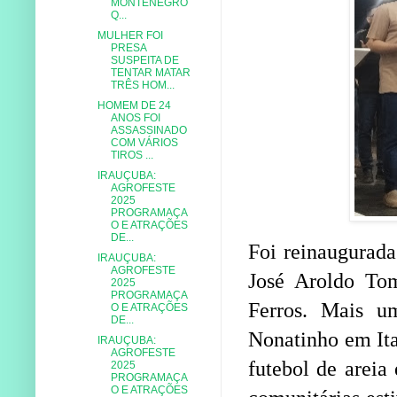
MONTENEGRO
Q...
MULHER FOI
PRESA
SUSPEITA DE
TENTAR MATAR
TRÊS HOM...
HOMEM DE 24
ANOS FOI
ASSASSINADO
COM VÁRIOS
TIROS ...
IRAUÇUBA:
AGROFESTE
2025
PROGRAMAÇA
O E ATRAÇÕES
DE...
Foi reinaugurada 
IRAUÇUBA:
AGROFESTE
José Aroldo Tom
2025
PROGRAMAÇA
Ferros. Mais u
O E ATRAÇÕES
DE...
Nonatinho em Ita
IRAUÇUBA:
AGROFESTE
futebol de areia
2025
PROGRAMAÇA
O E ATRAÇÕES