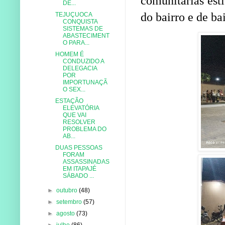
comunitárias est
DE...
do bairro e de ba
TEJUÇUOCA
CONQUISTA
SISTEMAS DE
ABASTECIMENT
O PARA...
HOMEM É
CONDUZIDO A
DELEGACIA
POR
IMPORTUNAÇÃ
O SEX...
ESTAÇÃO
ELEVATÓRIA
QUE VAI
RESOLVER
PROBLEMA DO
AB...
DUAS PESSOAS
FORAM
ASSASSINADAS
EM ITAPAJÉ
SÁBADO ...
►
outubro
(48)
►
setembro
(57)
►
agosto
(73)
►
julho
(86)