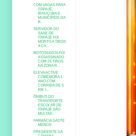
COM VAGAS PARA
ITAPAJÉ,
IRAUÇUBA E
MUNICÍPIOS DA
R...
SERVIDOR DO
SAAE DE
ITAPAJÉ FOI
MORTO A TIROS
A CA...
MOTOTAXISTA FOI
ASSASSINADO
COM 25 TIROS
NA ZONA R...
ELEVA ACTIVE
COMEMORA 1
ANO COM
CORRIDA DE 5
KM: I...
ÔNIBUS DO
TRANSPORTE
ESCOLAR DE
ITAPAJÉ SÃO
MULTAD...
FARMÁCIA GASTE
MENOS
PRESIDENTE DA
CÂMARA