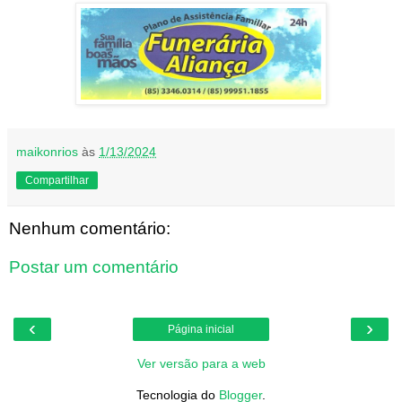
maikonrios
às
1/13/2024
Compartilhar
Nenhum comentário:
Postar um comentário
‹
›
Página inicial
Ver versão para a web
Tecnologia do
Blogger
.