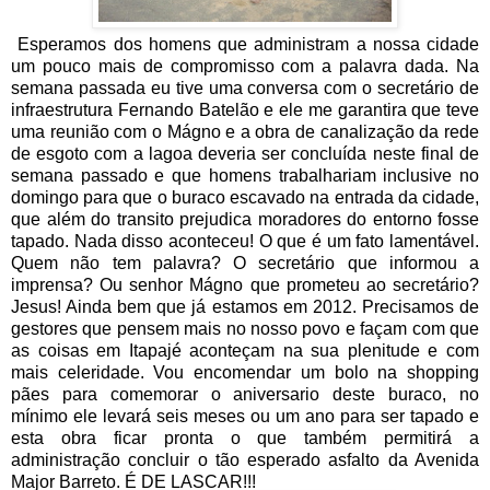
Esperamos dos homens que administram a nossa cidade
um pouco mais de compromisso com a palavra dada. Na
semana passada eu tive uma conversa com o secretário de
infraestrutura Fernando Batelão e ele me garantira que teve
uma reunião com o Mágno e a obra de canalização da rede
de esgoto com a lagoa deveria ser concluída neste final de
semana passado e que homens trabalhariam inclusive no
domingo para que o buraco escavado na entrada da cidade,
que além do transito prejudica moradores do entorno fosse
tapado. Nada disso aconteceu! O que é um fato lamentável.
Quem não tem palavra? O secretário que informou a
imprensa? Ou senhor Mágno que prometeu ao secretário?
Jesus! Ainda bem que já estamos em 2012. Precisamos de
gestores que pensem mais no nosso povo e façam com que
as coisas em Itapajé aconteçam na sua plenitude e com
mais celeridade. Vou encomendar um bolo na shopping
pães para comemorar o aniversario deste buraco, no
mínimo ele levará seis meses ou um ano para ser tapado e
esta obra ficar pronta o que também permitirá a
administração concluir o tão esperado asfalto da Avenida
Major Barreto. É DE LASCAR!!!