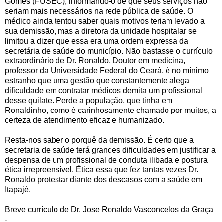
Gomes (FUSEC), informando-o de que seus serviços não
seriam mais necessários na rede pública de saúde. O
médico ainda tentou saber quais motivos teriam levado a
sua demissão, mas a diretora da unidade hospitalar se
limitou a dizer que essa era uma ordem expressa da
secretária de saúde do município. Não bastasse o currículo
extraordinário de Dr. Ronaldo, Doutor em medicina,
professor da Universidade Federal do Ceará, é no mínimo
estranho que uma gestão que constantemente alega
dificuldade em contratar médicos demita um profissional
desse quilate. Perde a população, que tinha em
Ronaldinho, como é carinhosamente chamado por muitos, a
certeza de atendimento eficaz e humanizado.
Resta-nos saber o porquê da demissão. É certo que a
secretaria de saúde terá grandes dificuldades em justificar a
despensa de um profissional de conduta ilibada e postura
ética irrepreensível. Ética essa que fez tantas vezes Dr.
Ronaldo protestar diante dos descasos com a saúde em
Itapajé.
Breve currículo de Dr. Jose Ronaldo Vasconcelos da Graça
-