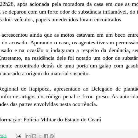
s 22h28, após acionada pela moradora da casa em que as m
 se deparou com um forte odor de substância inflamável, do 
s dois veículos, papeis umedecidos foram encontrados.
 acrescentou ainda que as motos estavam em um beco entre
e do acusado. Apurando o caso, os agentes tiveram permissã
cusado e na ocasião o indagaram a respeito da denúncia, s
tretanto, na residência dele foi notado um odor de substâ
rmente encontrado detrás de uma porta um galão com gasol
 acusado a origem do material suspeito.
egional de Itapipoca, apresentado ao Delegado de plantã
onforme artigos do código penal e ficou preso. As autorid
ades das partes envolvidas nesta ocorrência.
ormação: Polícia Militar do Estado do Ceará
2025