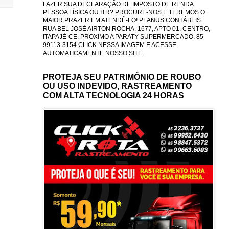
FAZER SUA DECLARAÇÃO DE IMPOSTO DE RENDA
PESSOA FÍSICA OU ITR? PROCURE-NOS E TEREMOS O
MAIOR PRAZER EM ATENDÊ-LO! PLANUS CONTÁBEIS:
RUA BEL JOSÉ AIRTON ROCHA, 1677, APTO 01, CENTRO,
ITAPAJÉ-CE. PROXIMO A PARATY SUPERMERCADO. 85
99113-3154 CLICK NESSA IMAGEM E ACESSE
AUTOMATICAMENTE NOSSO SITE.
PROTEJA SEU PATRIMÔNIO DE ROUBO
OU USO INDEVIDO, RASTREAMENTO
COM ALTA TECNOLOGIA 24 HORAS