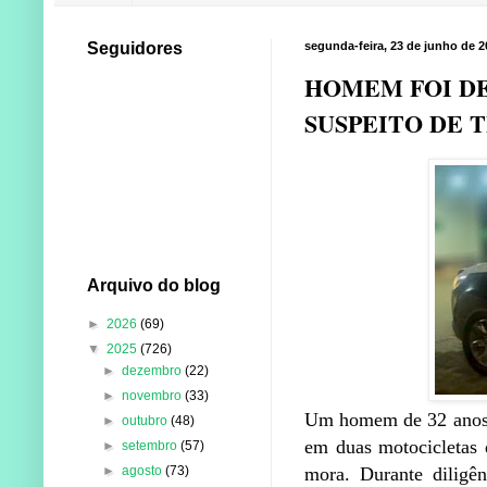
Seguidores
segunda-feira, 23 de junho de 2
HOMEM FOI DE
SUSPEITO DE 
Arquivo do blog
►
2026
(69)
▼
2025
(726)
►
dezembro
(22)
►
novembro
(33)
Um homem de 32 anos fo
►
outubro
(48)
em duas motocicletas 
►
setembro
(57)
►
agosto
(73)
mora. Durante diligê