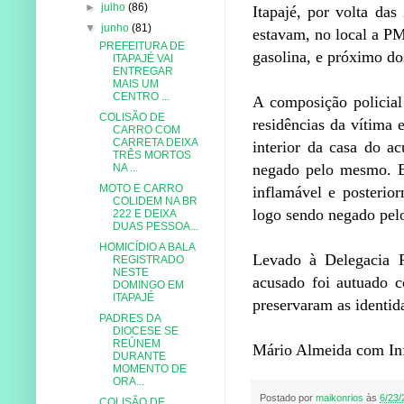
►
julho
(86)
Itapajé, por volta da
▼
junho
(81)
estavam, no local a PM
PREFEITURA DE
gasolina, e próximo do
ITAPAJÉ VAI
ENTREGAR
MAIS UM
CENTRO ...
A composição policial
COLISÃO DE
residências da vítima 
CARRO COM
CARRETA DEIXA
interior da casa do a
TRÊS MORTOS
negado pelo mesmo. En
NA ...
MOTO E CARRO
inflamável e posterio
COLIDEM NA BR
logo sendo negado pelo
222 E DEIXA
DUAS PESSOA...
HOMICÍDIO A BALA
Levado à Delegacia R
REGISTRADO
NESTE
acusado foi autuado c
DOMINGO EM
ITAPAJÉ
preservaram as identid
PADRES DA
DIOCESE SE
REÚNEM
Mário Almeida com Inf
DURANTE
MOMENTO DE
ORA...
Postado por
maikonrios
às
6/23/
COLISÃO DE