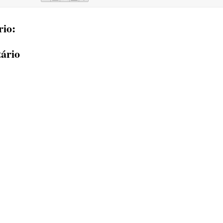
io:
ário