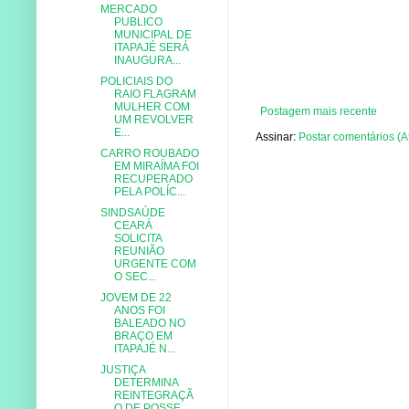
MERCADO
PUBLICO
MUNICIPAL DE
ITAPAJÉ SERÁ
INAUGURA...
POLICIAIS DO
RAIO FLAGRAM
MULHER COM
Postagem mais recente
UM REVOLVER
E...
Assinar:
Postar comentários (A
CARRO ROUBADO
EM MIRAÍMA FOI
RECUPERADO
PELA POLÍC...
SINDSAÚDE
CEARÁ
SOLICITA
REUNIÃO
URGENTE COM
O SEC...
JOVEM DE 22
ANOS FOI
BALEADO NO
BRAÇO EM
ITAPAJÉ N...
JUSTIÇA
DETERMINA
REINTEGRAÇÃ
O DE POSSE