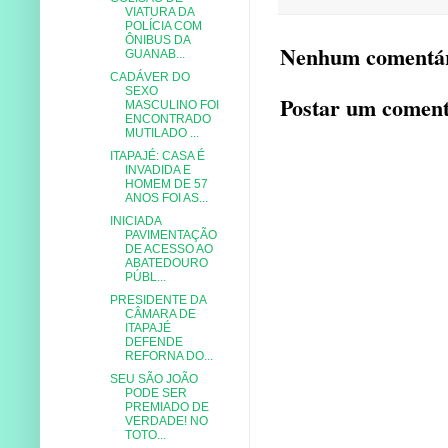
VIATURA DA
POLÍCIA COM
ÔNIBUS DA
Nenhum comentár
GUANAB...
CADÁVER DO
SEXO
Postar um coment
MASCULINO FOI
ENCONTRADO
MUTILADO ...
ITAPAJÉ: CASA É
INVADIDA E
HOMEM DE 57
ANOS FOI AS...
INICIADA
PAVIMENTAÇÃO
DE ACESSO AO
ABATEDOURO
PÚBL...
PRESIDENTE DA
CÂMARA DE
ITAPAJÉ
DEFENDE
REFORNA DO...
SEU SÃO JOÃO
PODE SER
PREMIADO DE
VERDADE! NO
TOTO...