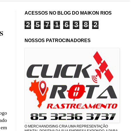
ACESSOS NO BLOG DO MAIKON RIOS
2
5
7
1
6
3
8
2
S
NOSSOS PATROCINADORES
fogo
iado
O MERCHANDISING CRIA UMA REPRESENTAÇÃO
 em
MENTAL POSITIVA DA SUA EMPRESA EXPONDO-A PARA