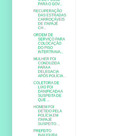
PARA O GOV...
RECUPERAÇÃO
DAS ESTRADAS
CARROÇÁVEIS
DE ITAPAJÉ
CH...
ORDEM DE
SERVIÇO PARA
COLOCAÇÃO
DO PISO
INTERTRAVA...
MULHER FOI
CONDUZIDA
PARA A
DELEGACIA
APÓS POLÍCIA...
COLETORA DE
LIXO FOI
DANIFICADA A
SUSPEITA DE
QUE ...
HOMEM FOI
DETIDO PELA
POLÍCIA EM
ITAPAJÉ
SUSPEITO ...
PREFEITO
INAUGURA