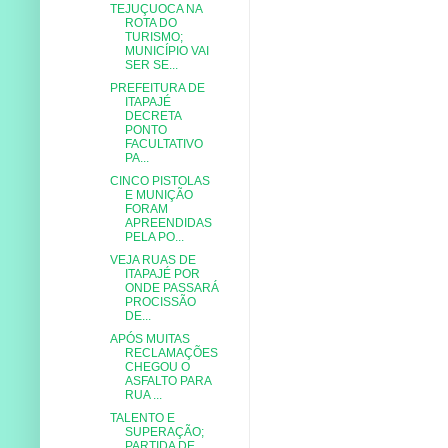
TEJUÇUOCA NA
ROTA DO
TURISMO;
MUNICÍPIO VAI
SER SE...
PREFEITURA DE
ITAPAJÉ
DECRETA
PONTO
FACULTATIVO
PA...
CINCO PISTOLAS
E MUNIÇÃO
FORAM
APREENDIDAS
PELA PO...
VEJA RUAS DE
ITAPAJÉ POR
ONDE PASSARÁ
PROCISSÃO
DE...
APÓS MUITAS
RECLAMAÇÕES
CHEGOU O
ASFALTO PARA
RUA ...
TALENTO E
SUPERAÇÃO;
PARTIDA DE