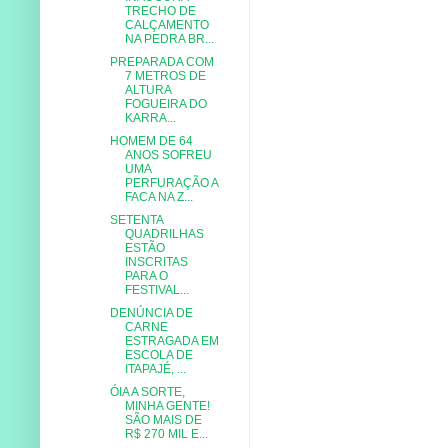
TRECHO DE
CALÇAMENTO
NA PEDRA BR...
PREPARADA COM
7 METROS DE
ALTURA
FOGUEIRA DO
KARRA...
HOMEM DE 64
ANOS SOFREU
UMA
PERFURAÇÃO A
FACA NA Z...
SETENTA
QUADRILHAS
ESTÃO
INSCRITAS
PARA O
FESTIVAL...
DENÚNCIA DE
CARNE
ESTRAGADA EM
ESCOLA DE
ITAPAJÉ, ...
ÓIA A SORTE,
MINHA GENTE!
SÃO MAIS DE
R$ 270 MIL E...