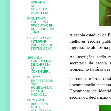
ADRIANO
NOBRE
CONVIDAM
PARA FEIRA...
PAQUETÁ VAI
ENCERRAR
PRODUÇÃO EM
URUBURETAMA
, MAS ...
A escola estadual de 
ITAPAJÉ PASSA A
melhores escolas públi
INTEGRAR
PROGRAMA DE
ingresso de alunos na 
DISTRIBUIÇÃO
...
As inscrições serão 
SEGUNDA
CARROCERIA
secretaria da escola
DE CARRETA
QUEBRA E
Gomes, no horário das 
CONTAINER ...
MÉDICOS E
Os cursos ofertados s
EMPRESÁRIOS
documentação necessár
SÃO
HOMENAGEAD
Documento de identid
OS COM
MOÇÃO D...
escolar ou declaração 
BR 222: PRF
RECUPERA
MOTO
ADULTERADA