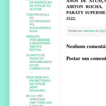
ANOS DE ATUAÇ
DA PREFEITURA
DE ITAPAJÉ FOI
AIRTON ROCHA, 1
ALVO DE ...
PARATY SUPERMERCAD
COM PRESENÇA
2522.
DE
AUTORIDADES
FOI
INAUGURADA A
Postado por
maikonrios
às
11/27
NOVA ...
ATENÇÃO
ITAPAJEEEEEE
& REGIÃOOOO!
Nenhum comentár
VEM AÍ O
FESTIVA...
SUSPEITO DE
Postar um coment
PRATICAR
ARROMBAMENT
OS NO
COMÉRCIO DE
...
NOVA SEDE DAS
PROMOTORIAS
DE ITAPAJÉ
SERÁ
INAUGURA...
BR 222: PRF
APREENDE
UMA TONELADA
E MEIA DE