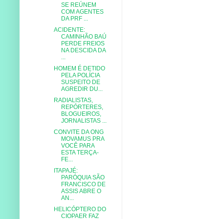
SE REÚNEM
COM AGENTES
DA PRF ...
ACIDENTE:
CAMINHÃO BAÚ
PERDE FREIOS
NA DESCIDA DA
...
HOMEM É DETIDO
PELA POLÍCIA
SUSPEITO DE
AGREDIR DU...
RADIALISTAS,
REPÓRTERES,
BLOGUEIROS,
JORNALISTAS ...
CONVITE DA ONG
MOVAMUS PRA
VOCÊ PARA
ESTA TERÇA-
FE...
ITAPAJÉ:
PARÓQUIA SÃO
FRANCISCO DE
ASSIS ABRE O
AN...
HELICÓPTERO DO
CIOPAER FAZ