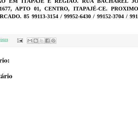
ÃO EM ITAPAJÉ E REGIÃO.
RUA BACHAREL JO
677, APTO 01, CENTRO, ITAPAJÉ-CE. PROXIM
O. 85 99113-3154 / 99952-6430 / 99152-3704 / 991
/2023
io:
ário