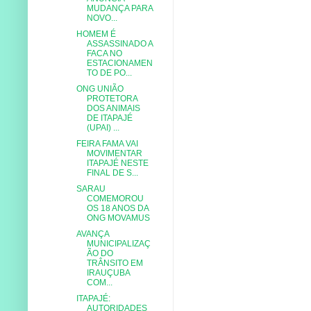
MUDANÇA PARA
NOVO...
HOMEM É
ASSASSINADO A
FACA NO
ESTACIONAMEN
TO DE PO...
ONG UNIÃO
PROTETORA
DOS ANIMAIS
DE ITAPAJÉ
(UPAI) ...
FEIRA FAMA VAI
MOVIMENTAR
ITAPAJÉ NESTE
FINAL DE S...
SARAU
COMEMOROU
OS 18 ANOS DA
ONG MOVAMUS
AVANÇA
MUNICIPALIZAÇ
ÃO DO
TRÂNSITO EM
IRAUÇUBA
COM...
ITAPAJÉ:
AUTORIDADES