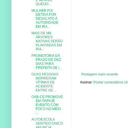
QUEIJO...
MULHER FOI
DETIDA POR
DESACATO À
AUTORIDADE
EM IRA...
MAIS DE MIL
ÁRVORES
NATIVAS SERÃO
PLANTADAS EM
IRA...
PROMOTORIA DÁ
PRAZO DE DEZ
DIAS PARA
PREFEITA DE I...
Postagem mais recente
DUAS PESSOAS
MORRERAM
Assinar:
Postar comentários (A
VÍTIMAS DE
ACIDENTE
ENTRE GE...
OAB-CE PROMOVE
EM ITAPAJÉ
EVENTO COM
FOCO NO MEIO
...
AUTOESCOLA
SENTIDO ÚNICO
ANUNCIA