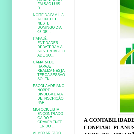
EM SÃO LUIS
D...
NOITE DA FAMÍLIA
ACONTECE
NESTE
DOMINGO DIA
03 DE ...
ITAPAJÉ:
ENTIDADES
DEBATERAM A
SUSTENTABILID
ADE SO...
CÂMARA DE
ITAPAJÉ
REALIZA NESTA
TERÇA SESSÃO
SOLEN...
ESCOLA ADRIANO
NOBRE
DIVULGA DATA
DE INSCRIÇÃO
PAR...
MOTOCICLISTA
ENCONTRADO
CAÍDO E
A CONTABILIDAD
GRAVEMENTE
FERIDO ...
CONFIAR! PLANUS
ALMOXARIFADO