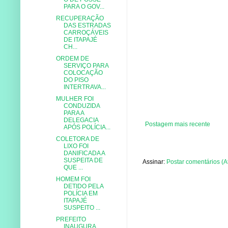
PARA O GOV...
RECUPERAÇÃO
DAS ESTRADAS
CARROÇÁVEIS
DE ITAPAJÉ
CH...
ORDEM DE
SERVIÇO PARA
COLOCAÇÃO
DO PISO
INTERTRAVA...
MULHER FOI
CONDUZIDA
PARA A
DELEGACIA
Postagem mais recente
APÓS POLÍCIA...
COLETORA DE
LIXO FOI
DANIFICADA A
SUSPEITA DE
Assinar:
Postar comentários (A
QUE ...
HOMEM FOI
DETIDO PELA
POLÍCIA EM
ITAPAJÉ
SUSPEITO ...
PREFEITO
INAUGURA