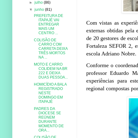
►
julho
(86)
▼
junho
(81)
PREFEITURA DE
ITAPAJÉ VAI
Com vistas as experiê
ENTREGAR
MAIS UM
externas obtidas pela
CENTRO ...
de 20 gestores de esco
COLISÃO DE
CARRO COM
Fortaleza SEFOR 2, es
CARRETA DEIXA
escola Adriano Nobre.
TRÊS MORTOS
NA ...
MOTO E CARRO
Conforme o coordenad
COLIDEM NA BR
professor Eduardo M
222 E DEIXA
DUAS PESSOA...
experiências para est
HOMICÍDIO A BALA
regional compostas por
REGISTRADO
NESTE
DOMINGO EM
ITAPAJÉ
PADRES DA
DIOCESE SE
REÚNEM
DURANTE
MOMENTO DE
ORA...
COLISÃO DE