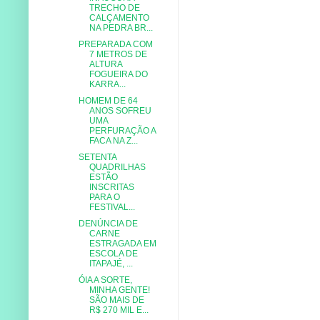
TRECHO DE
CALÇAMENTO
NA PEDRA BR...
PREPARADA COM
7 METROS DE
ALTURA
FOGUEIRA DO
KARRA...
HOMEM DE 64
ANOS SOFREU
UMA
PERFURAÇÃO A
FACA NA Z...
SETENTA
QUADRILHAS
ESTÃO
INSCRITAS
PARA O
FESTIVAL...
DENÚNCIA DE
CARNE
ESTRAGADA EM
ESCOLA DE
ITAPAJÉ, ...
ÓIA A SORTE,
MINHA GENTE!
SÃO MAIS DE
R$ 270 MIL E...