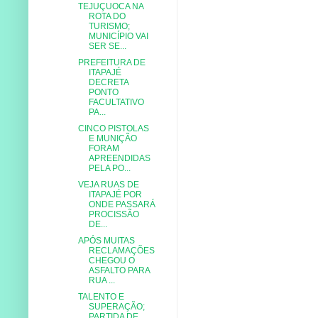
TEJUÇUOCA NA
ROTA DO
TURISMO;
MUNICÍPIO VAI
SER SE...
PREFEITURA DE
ITAPAJÉ
DECRETA
PONTO
FACULTATIVO
PA...
CINCO PISTOLAS
E MUNIÇÃO
FORAM
APREENDIDAS
PELA PO...
VEJA RUAS DE
ITAPAJÉ POR
ONDE PASSARÁ
PROCISSÃO
DE...
APÓS MUITAS
RECLAMAÇÕES
CHEGOU O
ASFALTO PARA
RUA ...
TALENTO E
SUPERAÇÃO;
PARTIDA DE