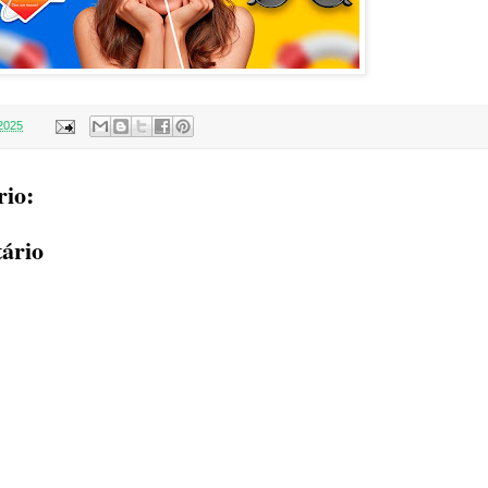
2025
io:
ário