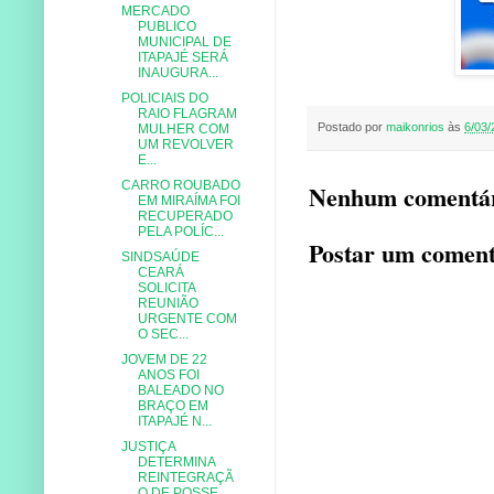
MERCADO
PUBLICO
MUNICIPAL DE
ITAPAJÉ SERÁ
INAUGURA...
POLICIAIS DO
RAIO FLAGRAM
Postado por
maikonrios
às
6/03/
MULHER COM
UM REVOLVER
E...
CARRO ROUBADO
Nenhum comentár
EM MIRAÍMA FOI
RECUPERADO
PELA POLÍC...
Postar um coment
SINDSAÚDE
CEARÁ
SOLICITA
REUNIÃO
URGENTE COM
O SEC...
JOVEM DE 22
ANOS FOI
BALEADO NO
BRAÇO EM
ITAPAJÉ N...
JUSTIÇA
DETERMINA
REINTEGRAÇÃ
O DE POSSE