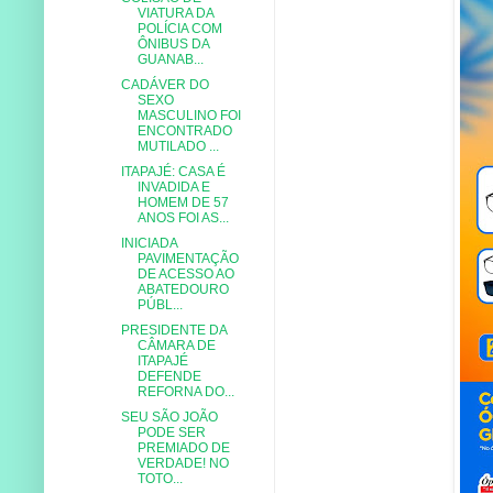
VIATURA DA
POLÍCIA COM
ÔNIBUS DA
GUANAB...
CADÁVER DO
SEXO
MASCULINO FOI
ENCONTRADO
MUTILADO ...
ITAPAJÉ: CASA É
INVADIDA E
HOMEM DE 57
ANOS FOI AS...
INICIADA
PAVIMENTAÇÃO
DE ACESSO AO
ABATEDOURO
PÚBL...
PRESIDENTE DA
CÂMARA DE
ITAPAJÉ
DEFENDE
REFORNA DO...
SEU SÃO JOÃO
PODE SER
PREMIADO DE
VERDADE! NO
TOTO...