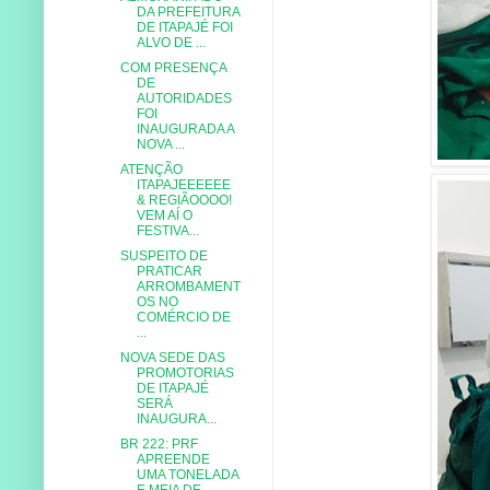
DA PREFEITURA
DE ITAPAJÉ FOI
ALVO DE ...
COM PRESENÇA
DE
AUTORIDADES
FOI
INAUGURADA A
NOVA ...
ATENÇÃO
ITAPAJEEEEEE
& REGIÃOOOO!
VEM AÍ O
FESTIVA...
SUSPEITO DE
PRATICAR
ARROMBAMENT
OS NO
COMÉRCIO DE
...
NOVA SEDE DAS
PROMOTORIAS
DE ITAPAJÉ
SERÁ
INAUGURA...
BR 222: PRF
APREENDE
UMA TONELADA
E MEIA DE