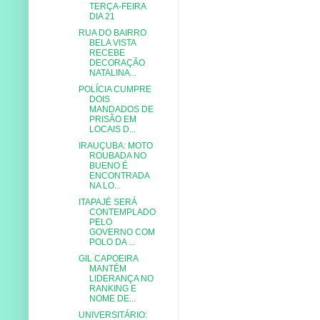
TERÇA-FEIRA
DIA 21
RUA DO BAIRRO
BELA VISTA
RECEBE
DECORAÇÃO
NATALINA...
POLÍCIA CUMPRE
DOIS
MANDADOS DE
PRISÃO EM
LOCAIS D...
IRAUÇUBA: MOTO
ROUBADA NO
BUENO É
ENCONTRADA
NA LO...
ITAPAJÉ SERÁ
CONTEMPLADO
PELO
GOVERNO COM
POLO DA ...
GIL CAPOEIRA
MANTÉM
LIDERANÇA NO
RANKING E
NOME DE...
UNIVERSITÁRIO: