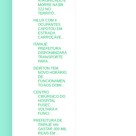
ATROPELADO E
MORRE NA BR
222 NO
TERRITÓ...
HILUX COM 4
OCUPANTES
CAPOTOU EM
ESTRADA
CARROÇÁVE...
ITAPAJÉ:
PREFEITURA
DISPONIBIIZARÁ
TRANSPORTE
PARA...
DEIRTON TEM
NOVO HORÁRIO
DE
FUNCIONAMEN
TO AOS DOMI...
CENTRO
CIRÚRGICO DO
HOSPITAL
FUSEC
VOLTARÁ A
FUNCI...
PREFEITURA DE
ITAPAJÉ VAI
GASTAR 300 MIL
REAIS EM ...