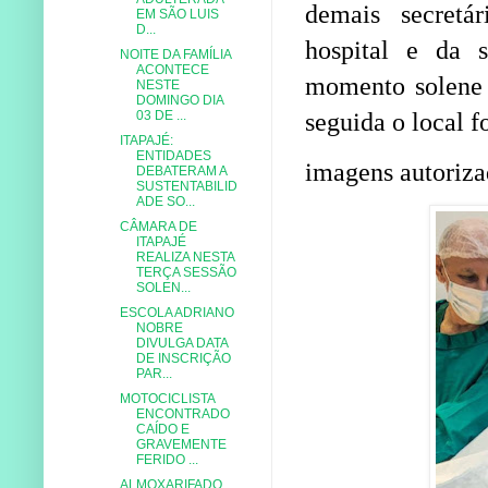
demais secretár
EM SÃO LUIS
D...
hospital e da
NOITE DA FAMÍLIA
ACONTECE
momento solene 
NESTE
DOMINGO DIA
03 DE ...
seguida o local f
ITAPAJÉ:
ENTIDADES
imagens autoriz
DEBATERAM A
SUSTENTABILID
ADE SO...
CÂMARA DE
ITAPAJÉ
REALIZA NESTA
TERÇA SESSÃO
SOLEN...
ESCOLA ADRIANO
NOBRE
DIVULGA DATA
DE INSCRIÇÃO
PAR...
MOTOCICLISTA
ENCONTRADO
CAÍDO E
GRAVEMENTE
FERIDO ...
ALMOXARIFADO