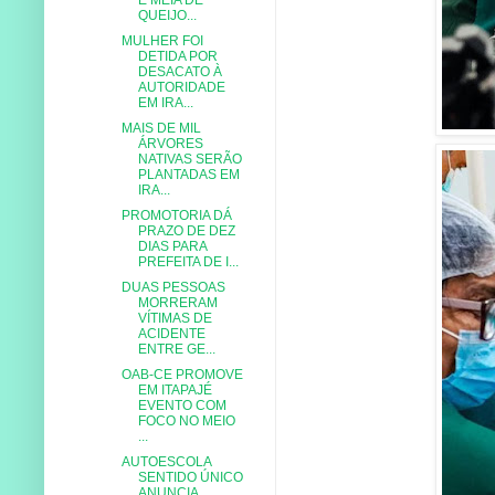
QUEIJO...
MULHER FOI
DETIDA POR
DESACATO À
AUTORIDADE
EM IRA...
MAIS DE MIL
ÁRVORES
NATIVAS SERÃO
PLANTADAS EM
IRA...
PROMOTORIA DÁ
PRAZO DE DEZ
DIAS PARA
PREFEITA DE I...
DUAS PESSOAS
MORRERAM
VÍTIMAS DE
ACIDENTE
ENTRE GE...
OAB-CE PROMOVE
EM ITAPAJÉ
EVENTO COM
FOCO NO MEIO
...
AUTOESCOLA
SENTIDO ÚNICO
ANUNCIA