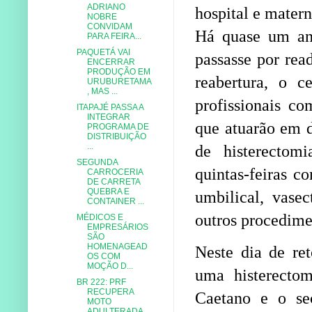
ADRIANO
hospital e mater
NOBRE
CONVIDAM
Há quase um ano
PARA FEIRA...
PAQUETÁ VAI
passasse por rea
ENCERRAR
PRODUÇÃO EM
reabertura, o c
URUBURETAMA
, MAS ...
profissionais co
ITAPAJÉ PASSA A
INTEGRAR
que atuarão em d
PROGRAMA DE
DISTRIBUIÇÃO
...
de histerectomi
SEGUNDA
quintas-feiras co
CARROCERIA
DE CARRETA
QUEBRA E
umbilical, vase
CONTAINER ...
outros procedim
MÉDICOS E
EMPRESÁRIOS
SÃO
HOMENAGEAD
Neste dia de ret
OS COM
MOÇÃO D...
uma histerectom
BR 222: PRF
RECUPERA
Caetano e o sec
MOTO
ADULTERADA