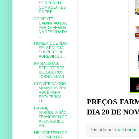
SE REÚNEM
COM AGENTES
DA PRF ...
ACIDENTE:
CAMINHÃO BAÚ
PERDE FREIOS
NA DESCIDA DA
...
HOMEM É DETIDO
PELA POLÍCIA
SUSPEITO DE
AGREDIR DU...
RADIALISTAS,
REPÓRTERES,
BLOGUEIROS,
JORNALISTAS ...
CONVITE DA ONG
MOVAMUS PRA
VOCÊ PARA
ESTA TERÇA-
PREÇOS FARM
FE...
ITAPAJÉ:
DIA 20 DE N
PARÓQUIA SÃO
FRANCISCO DE
ASSIS ABRE O
AN...
Postado por
maikonrios
HELICÓPTERO DO
CIOPAER FAZ