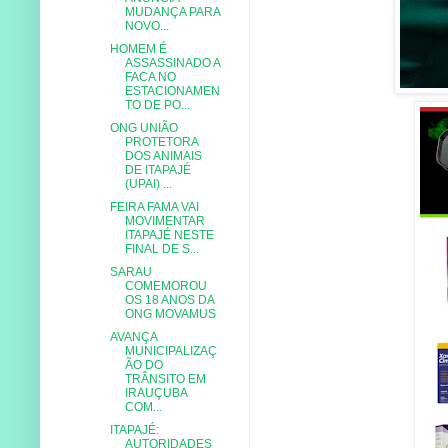
MUDANÇA PARA
NOVO...
HOMEM É
ASSASSINADO A
FACA NO
ESTACIONAMEN
TO DE PO...
ONG UNIÃO
PROTETORA
DOS ANIMAIS
DE ITAPAJÉ
(UPAI) ...
FEIRA FAMA VAI
MOVIMENTAR
ITAPAJÉ NESTE
FINAL DE S...
SARAU
COMEMOROU
OS 18 ANOS DA
ONG MOVAMUS
AVANÇA
MUNICIPALIZAÇ
ÃO DO
TRÂNSITO EM
IRAUÇUBA
COM...
ITAPAJÉ:
AUTORIDADES