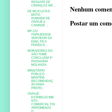
RESGATE DE
CRIANÇA E MÃ...
Nenhum comen
DE BICICLETA E
MOTO:
ROMARIA DE
Postar um com
ITAPAJÉ A
CANINDÉ ...
BR 222:
ITAPAJEENSE
SERVIDOR DA
ENEL FICA
FERIDO E...
MORADORES DO
SÃO TOMÉ
CONCLUEM 4ª
PASSAGEM
MOLHADA...
MINISTÉRIO
PÚBLICO
MANTÉM
RECOMENDAÇ
ÃO PARA
PREFEI...
ITAPAJÉ:
ESTABELECIME
NTO
COMERCIAL FOI
ARROMBADO
D...