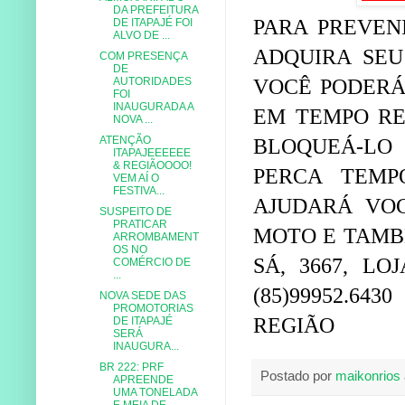
DA PREFEITURA
PARA PREVEN
DE ITAPAJÉ FOI
ALVO DE ...
ADQUIRA SEU
COM PRESENÇA
DE
VOCÊ PODERÁ
AUTORIDADES
FOI
INAUGURADA A
EM TEMPO RE
NOVA ...
ATENÇÃO
BLOQUEÁ-LO 
ITAPAJEEEEEE
& REGIÃOOOO!
PERCA TEMP
VEM AÍ O
FESTIVA...
AJUDARÁ VO
SUSPEITO DE
PRATICAR
MOTO E TAMBÉ
ARROMBAMENT
OS NO
SÁ, 3667, LOJ
COMÉRCIO DE
...
(85)99952.643
NOVA SEDE DAS
PROMOTORIAS
REGIÃO
DE ITAPAJÉ
SERÁ
INAUGURA...
BR 222: PRF
Postado por
maikonrios
APREENDE
UMA TONELADA
E MEIA DE