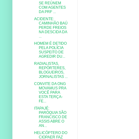
SE REÚNEM
COM AGENTES
DA PRF ...
ACIDENTE:
CAMINHÃO BAÚ
PERDE FREIOS
NA DESCIDA DA
...
HOMEM É DETIDO
PELA POLÍCIA
SUSPEITO DE
AGREDIR DU...
RADIALISTAS,
REPÓRTERES,
BLOGUEIROS,
JORNALISTAS ...
CONVITE DA ONG
MOVAMUS PRA
VOCÊ PARA
ESTA TERÇA-
FE...
ITAPAJÉ:
PARÓQUIA SÃO
FRANCISCO DE
ASSIS ABRE O
AN...
HELICÓPTERO DO
CIOPAER FAZ