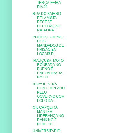
TERÇA-FEIRA
DIA 21
RUA DO BAIRRO
BELA VISTA
RECEBE
DECORAÇÃO
NATALINA...
POLÍCIA CUMPRE
DOIS
MANDADOS DE
PRISÃO EM
LOCAIS D...
IRAUÇUBA: MOTO
ROUBADA NO
BUENO É
ENCONTRADA
NA LO...
ITAPAJÉ SERÁ
CONTEMPLADO
PELO
GOVERNO COM
POLO DA ...
GIL CAPOEIRA
MANTÉM
LIDERANÇA NO
RANKING E
NOME DE...
UNIVERSITÁRIO: