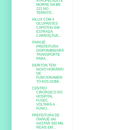
ATROPELADO E
MORRE NA BR
222 NO
TERRITÓ...
HILUX COM 4
OCUPANTES
CAPOTOU EM
ESTRADA
CARROÇÁVE...
ITAPAJÉ:
PREFEITURA
DISPONIBIIZARÁ
TRANSPORTE
PARA...
DEIRTON TEM
NOVO HORÁRIO
DE
FUNCIONAMEN
TO AOS DOMI...
CENTRO
CIRÚRGICO DO
HOSPITAL
FUSEC
VOLTARÁ A
FUNCI...
PREFEITURA DE
ITAPAJÉ VAI
GASTAR 300 MIL
REAIS EM ...