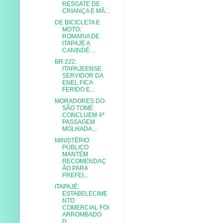
RESGATE DE
CRIANÇA E MÃ...
DE BICICLETA E
MOTO:
ROMARIA DE
ITAPAJÉ A
CANINDÉ ...
BR 222:
ITAPAJEENSE
SERVIDOR DA
ENEL FICA
FERIDO E...
MORADORES DO
SÃO TOMÉ
CONCLUEM 4ª
PASSAGEM
MOLHADA...
MINISTÉRIO
PÚBLICO
MANTÉM
RECOMENDAÇ
ÃO PARA
PREFEI...
ITAPAJÉ:
ESTABELECIME
NTO
COMERCIAL FOI
ARROMBADO
D...