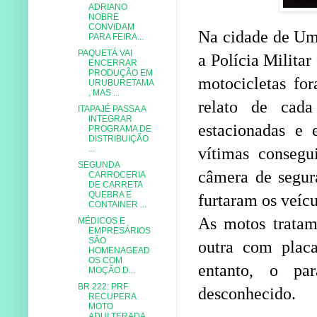
ADRIANO
NOBRE
CONVIDAM
Na cidade de Umi
PARA FEIRA...
PAQUETÁ VAI
a Polícia Militar
ENCERRAR
PRODUÇÃO EM
motocicletas for
URUBURETAMA
, MAS ...
relato de cad
ITAPAJÉ PASSA A
INTEGRAR
estacionadas e
PROGRAMA DE
DISTRIBUIÇÃO
...
vítimas consegu
SEGUNDA
câmera de segur
CARROCERIA
DE CARRETA
QUEBRA E
furtaram os veíc
CONTAINER ...
As motos trata
MÉDICOS E
EMPRESÁRIOS
SÃO
outra com placa
HOMENAGEAD
OS COM
entanto, o pa
MOÇÃO D...
BR 222: PRF
desconhecido.
RECUPERA
MOTO
ADULTERADA