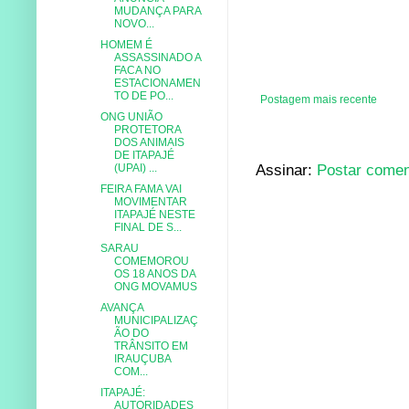
MUDANÇA PARA
NOVO...
HOMEM É
ASSASSINADO A
FACA NO
ESTACIONAMEN
TO DE PO...
Postagem mais recente
ONG UNIÃO
PROTETORA
DOS ANIMAIS
DE ITAPAJÉ
Assinar:
Postar comen
(UPAI) ...
FEIRA FAMA VAI
MOVIMENTAR
ITAPAJÉ NESTE
FINAL DE S...
SARAU
COMEMOROU
OS 18 ANOS DA
ONG MOVAMUS
AVANÇA
MUNICIPALIZAÇ
ÃO DO
TRÂNSITO EM
IRAUÇUBA
COM...
ITAPAJÉ:
AUTORIDADES