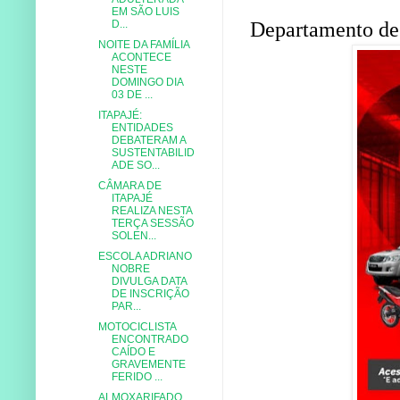
EM SÃO LUIS
Departamento de
D...
NOITE DA FAMÍLIA
ACONTECE
NESTE
DOMINGO DIA
03 DE ...
ITAPAJÉ:
ENTIDADES
DEBATERAM A
SUSTENTABILID
ADE SO...
CÂMARA DE
ITAPAJÉ
REALIZA NESTA
TERÇA SESSÃO
SOLEN...
ESCOLA ADRIANO
NOBRE
DIVULGA DATA
DE INSCRIÇÃO
PAR...
MOTOCICLISTA
ENCONTRADO
CAÍDO E
GRAVEMENTE
FERIDO ...
ALMOXARIFADO