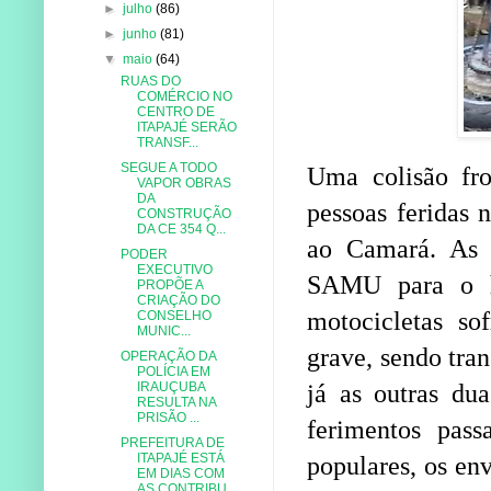
►
julho
(86)
►
junho
(81)
▼
maio
(64)
RUAS DO
COMÉRCIO NO
CENTRO DE
ITAPAJÉ SERÃO
TRANSF...
SEGUE A TODO
Uma colisão fro
VAPOR OBRAS
DA
pessoas feridas
CONSTRUÇÃO
DA CE 354 Q...
ao Camará. As 
PODER
EXECUTIVO
SAMU para o h
PROPÕE A
CRIAÇÃO DO
motocicletas so
CONSELHO
MUNIC...
grave, sendo tran
OPERAÇÃO DA
POLÍCIA EM
já as outras du
IRAUÇUBA
RESULTA NA
PRISÃO ...
ferimentos pas
PREFEITURA DE
ITAPAJÉ ESTÁ
populares, os env
EM DIAS COM
AS CONTRIBU...