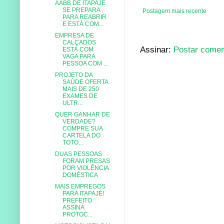
AABB DE ITAPAJÉ
SE PREPARA
Postagem mais recente
PARA REABRIR
E ESTÁ COM...
EMPRESA DE
CALÇADOS
Assinar:
Postar comen
ESTÁ COM
VAGA PARA
PESSOA COM ...
PROJETO DA
SAÚDE OFERTA
MAIS DE 250
EXAMES DE
ULTR...
QUER GANHAR DE
VERDADE?
COMPRE SUA
CARTELA DO
TOTO...
DUAS PESSOAS
FORAM PRESAS
POR VIOLÊNCIA
DOMÉSTICA
MAIS EMPREGOS
PARA ITAPAJÉ!
PREFEITO
ASSINA
PROTOC...