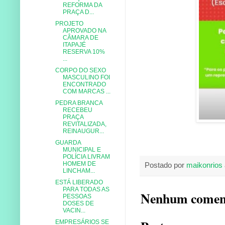
REFORMA DA
PRAÇA D...
PROJETO
APROVADO NA
CÂMARA DE
ITAPAJÉ
RESERVA 10%
...
CORPO DO SEXO
MASCULINO FOI
ENCONTRADO
COM MARCAS ...
PEDRA BRANCA
RECEBEU
PRAÇA
REVITALIZADA,
REINAUGUR...
GUARDA
MUNICIPAL E
POLÍCIA LIVRAM
HOMEM DE
Postado por
maikonrios
LINCHAM...
ESTÁ LIBERADO
PARA TODAS AS
Nenhum comen
PESSOAS
DOSES DE
VACIN...
EMPRESÁRIOS SE