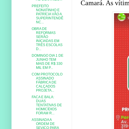
Camará. As vítim
PREFEITO
NONATINHO E
PATRÍCIA VÃO A
SUPERINTENDÊ
NC...
OBRA DE
REFORMAS
SERÃO
INICIADAS EM
TRÊS ESCOLAS
D...
DOMINGO DIA 1 DE
JUNHO TEM
MAIS DE R$ 330
MIL EM P...
COM PROTOCOLO
ASSINADO
FÁBRICA DE
CALÇADOS
PROJETA...
FACA E BALA:
DUAS
TENTATIVAS DE
HOMICÍDIOS
FORAM R...
ASSINADA A
ORDEM DE
SEVIÇO PARA