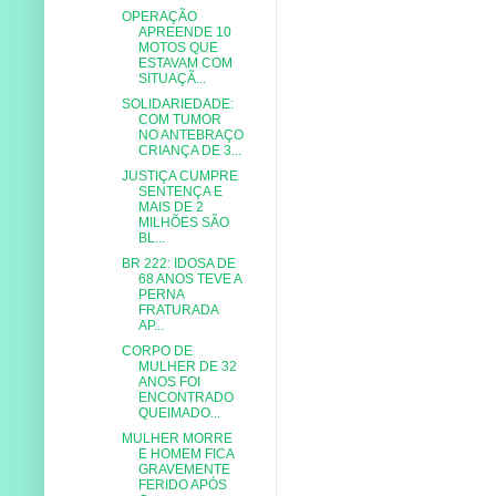
OPERAÇÃO
APREENDE 10
MOTOS QUE
ESTAVAM COM
SITUAÇÃ...
SOLIDARIEDADE:
COM TUMOR
NO ANTEBRAÇO
CRIANÇA DE 3...
JUSTIÇA CUMPRE
SENTENÇA E
MAIS DE 2
MILHÕES SÃO
BL...
BR 222: IDOSA DE
68 ANOS TEVE A
PERNA
FRATURADA
AP...
CORPO DE
MULHER DE 32
ANOS FOI
ENCONTRADO
QUEIMADO...
MULHER MORRE
E HOMEM FICA
GRAVEMENTE
FERIDO APÓS