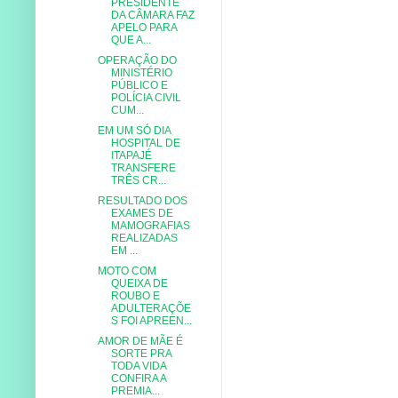
PRESIDENTE
DA CÂMARA FAZ
APELO PARA
QUE A...
OPERAÇÃO DO
MINISTÉRIO
PÚBLICO E
POLÍCIA CIVIL
CUM...
EM UM SÓ DIA
HOSPITAL DE
ITAPAJÉ
TRANSFERE
TRÊS CR...
RESULTADO DOS
EXAMES DE
MAMOGRAFIAS
REALIZADAS
EM ...
MOTO COM
QUEIXA DE
ROUBO E
ADULTERAÇÕE
S FOI APREEN...
AMOR DE MÃE É
SORTE PRA
TODA VIDA
CONFIRA A
PREMIA...