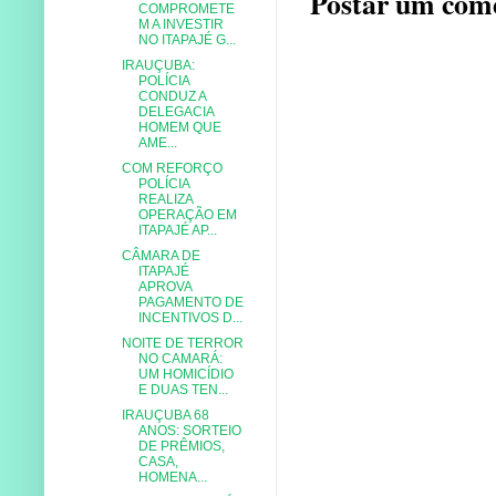
Postar um com
COMPROMETE
M A INVESTIR
NO ITAPAJÉ G...
IRAUÇUBA:
POLÍCIA
CONDUZ A
DELEGACIA
HOMEM QUE
AME...
COM REFORÇO
POLÍCIA
REALIZA
OPERAÇÃO EM
ITAPAJÉ AP...
CÂMARA DE
ITAPAJÉ
APROVA
PAGAMENTO DE
INCENTIVOS D...
NOITE DE TERROR
NO CAMARÁ:
UM HOMICÍDIO
E DUAS TEN...
IRAUÇUBA 68
ANOS: SORTEIO
DE PRÊMIOS,
CASA,
HOMENA...