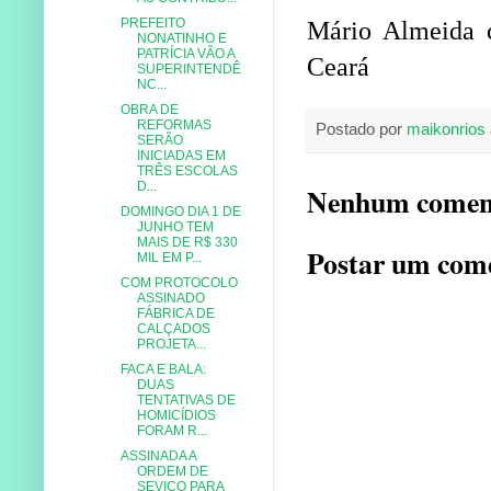
PREFEITO
Mário Almeida c
NONATINHO E
PATRÍCIA VÃO A
Ceará
SUPERINTENDÊ
NC...
OBRA DE
REFORMAS
Postado por
maikonrios
SERÃO
INICIADAS EM
TRÊS ESCOLAS
D...
Nenhum comen
DOMINGO DIA 1 DE
JUNHO TEM
MAIS DE R$ 330
Postar um com
MIL EM P...
COM PROTOCOLO
ASSINADO
FÁBRICA DE
CALÇADOS
PROJETA...
FACA E BALA:
DUAS
TENTATIVAS DE
HOMICÍDIOS
FORAM R...
ASSINADA A
ORDEM DE
SEVIÇO PARA