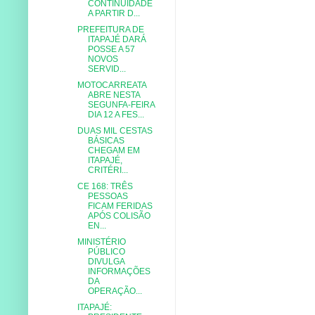
CONTINUIDADE
A PARTIR D...
PREFEITURA DE
ITAPAJÉ DARÁ
POSSE A 57
NOVOS
SERVID...
MOTOCARREATA
ABRE NESTA
SEGUNFA-FEIRA
DIA 12 A FES...
DUAS MIL CESTAS
BÁSICAS
CHEGAM EM
ITAPAJÉ,
CRITÉRI...
CE 168: TRÊS
PESSOAS
FICAM FERIDAS
APÓS COLISÃO
EN...
MINISTÉRIO
PÚBLICO
DIVULGA
INFORMAÇÕES
DA
OPERAÇÃO...
ITAPAJÉ: