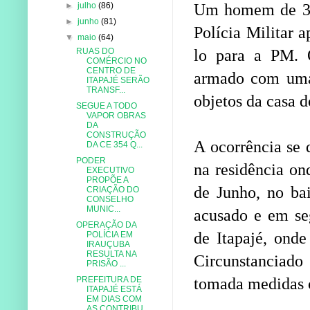
►
julho
(86)
Um homem de 33 
►
junho
(81)
Polícia Militar 
▼
maio
(64)
RUAS DO
lo para a PM. O
COMÉRCIO NO
CENTRO DE
armado com uma 
ITAPAJÉ SERÃO
TRANSF...
objetos da casa d
SEGUE A TODO
VAPOR OBRAS
DA
CONSTRUÇÃO
A ocorrência se d
DA CE 354 Q...
PODER
na residência on
EXECUTIVO
PROPÕE A
de Junho, no bai
CRIAÇÃO DO
CONSELHO
MUNIC...
acusado e em se
OPERAÇÃO DA
de Itapajé, ond
POLÍCIA EM
IRAUÇUBA
RESULTA NA
Circunstanciado
PRISÃO ...
PREFEITURA DE
tomada medidas 
ITAPAJÉ ESTÁ
EM DIAS COM
AS CONTRIBU...