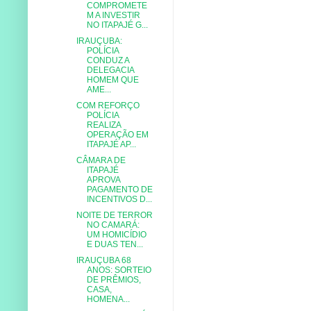
COMPROMETE
M A INVESTIR
NO ITAPAJÉ G...
IRAUÇUBA:
POLÍCIA
CONDUZ A
DELEGACIA
HOMEM QUE
AME...
COM REFORÇO
POLÍCIA
REALIZA
OPERAÇÃO EM
ITAPAJÉ AP...
CÂMARA DE
ITAPAJÉ
APROVA
PAGAMENTO DE
INCENTIVOS D...
NOITE DE TERROR
NO CAMARÁ:
UM HOMICÍDIO
E DUAS TEN...
IRAUÇUBA 68
ANOS: SORTEIO
DE PRÊMIOS,
CASA,
HOMENA...