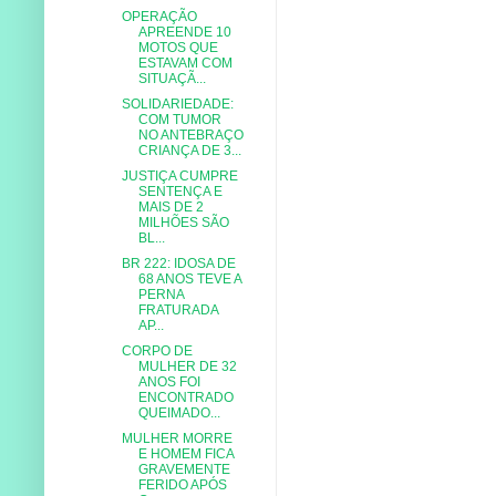
OPERAÇÃO
APREENDE 10
MOTOS QUE
ESTAVAM COM
SITUAÇÃ...
SOLIDARIEDADE:
COM TUMOR
NO ANTEBRAÇO
CRIANÇA DE 3...
JUSTIÇA CUMPRE
SENTENÇA E
MAIS DE 2
MILHÕES SÃO
BL...
BR 222: IDOSA DE
68 ANOS TEVE A
PERNA
FRATURADA
AP...
CORPO DE
MULHER DE 32
ANOS FOI
ENCONTRADO
QUEIMADO...
MULHER MORRE
E HOMEM FICA
GRAVEMENTE
FERIDO APÓS