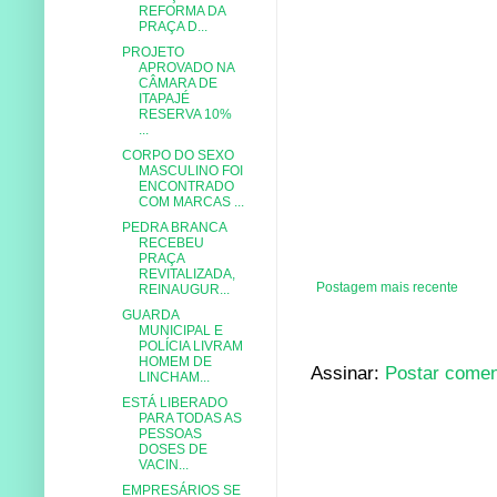
REFORMA DA
PRAÇA D...
PROJETO
APROVADO NA
CÂMARA DE
ITAPAJÉ
RESERVA 10%
...
CORPO DO SEXO
MASCULINO FOI
ENCONTRADO
COM MARCAS ...
PEDRA BRANCA
RECEBEU
PRAÇA
REVITALIZADA,
Postagem mais recente
REINAUGUR...
GUARDA
MUNICIPAL E
POLÍCIA LIVRAM
HOMEM DE
Assinar:
Postar comen
LINCHAM...
ESTÁ LIBERADO
PARA TODAS AS
PESSOAS
DOSES DE
VACIN...
EMPRESÁRIOS SE