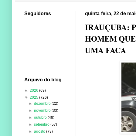
Seguidores
quinta-feira, 22 de ma
IRAUÇUBA: 
HOMEM QUE 
UMA FACA
Arquivo do blog
►
2026
(69)
▼
2025
(726)
►
dezembro
(22)
►
novembro
(33)
►
outubro
(48)
►
setembro
(57)
►
agosto
(73)