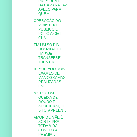
PRESIDENTE
DA CÂMARA FAZ
APELO PARA
QUE A...
OPERAÇÃO DO
MINISTÉRIO
PÚBLICO E
POLÍCIA CIVIL
CUM...
EM UM SÓ DIA
HOSPITAL DE
ITAPAJÉ
TRANSFERE
TRÊS CR...
RESULTADO DOS
EXAMES DE
MAMOGRAFIAS
REALIZADAS
EM ...
MOTO COM
QUEIXA DE
ROUBO E
ADULTERAÇÕE
S FOI APREEN...
AMOR DE MÃE É
SORTE PRA
TODA VIDA
CONFIRA A
PREMIA...